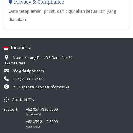
🛡️ Privacy & Compliance
Data tetap aman, privat, dan digunakan sesuai izin yang
diberikan.
Indonesia
Muara Karang Blok B 5 Barat No. 51
Jakarta Utara
info@dealpos.com
+62 (21) 662 37 85
PT. Generasi Inspirasi Informatika
Contact Us
Support
+62 857 7830 9000
(chat only)
+62 859 2115 2000