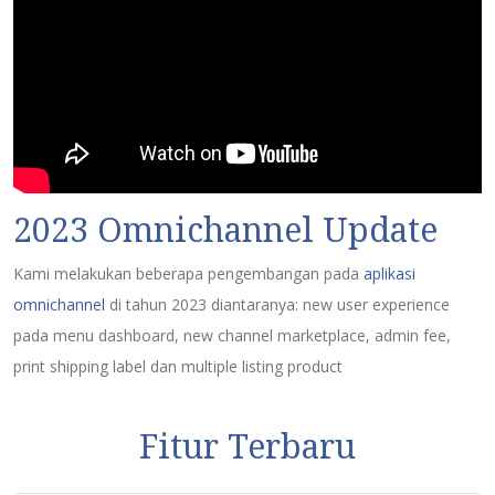
2023 Omnichannel Update
Kami melakukan beberapa pengembangan pada
aplikasi
omnichannel
di tahun 2023 diantaranya: new user experience
pada menu dashboard, new channel marketplace, admin fee,
print shipping label dan multiple listing product
Fitur Terbaru