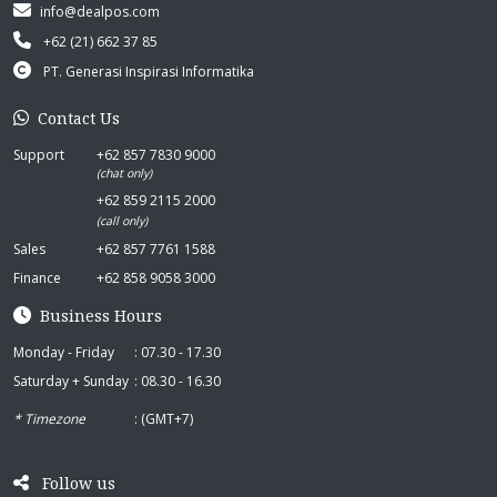
info@dealpos.com
+62 (21) 662 37 85
PT. Generasi Inspirasi Informatika
Contact Us
Support
+62 857 7830 9000
(chat only)
+62 859 2115 2000
(call only)
Sales
+62 857 7761 1588
Finance
+62 858 9058 3000
Business Hours
Monday - Friday
: 07.30 - 17.30
Saturday + Sunday
: 08.30 - 16.30
* Timezone
: (GMT+7)
Follow us