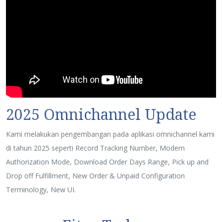
2025 Omnichannel Update
Kami melakukan pengembangan pada aplikasi omnichannel kami
di tahun 2025 seperti Record Tracking Number, Modern
Authorization Mode, Download Order Days Range, Pick up and
Drop off Fulfillment, New Order & Unpaid Configuration
Terminology, New UI.